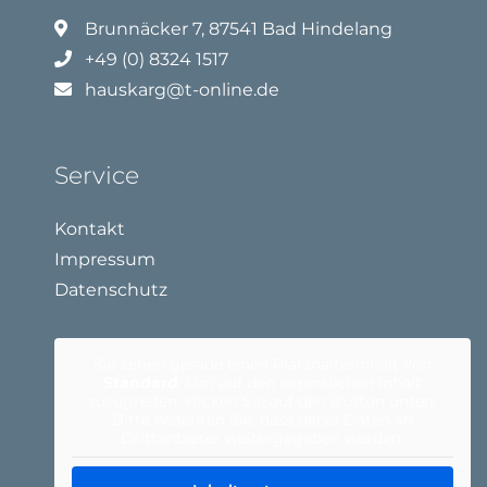
Brunnäcker 7, 87541 Bad Hindelang
+49 (0) 8324 1517
hauskarg@t-online.de
Service
Kontakt
Impressum
Datenschutz
Sie sehen gerade einen Platzhalterinhalt von
Standard
. Um auf den eigentlichen Inhalt
zuzugreifen, klicken Sie auf den Button unten.
Bitte beachten Sie, dass dabei Daten an
Drittanbieter weitergegeben werden.