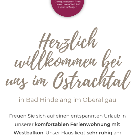
Den günstigsten Preis
bekommen Sie hier!
> jetzt anfragen
Herzlich
willkommen bei
uns im Ostrachtal
in Bad Hindelang im Oberallgäu
Freuen Sie sich auf einen entspannten Urlaub in
unserer
komfortablen Ferienwohnung mit
Westbalkon
.
Unser Haus liegt
sehr ruhig
am