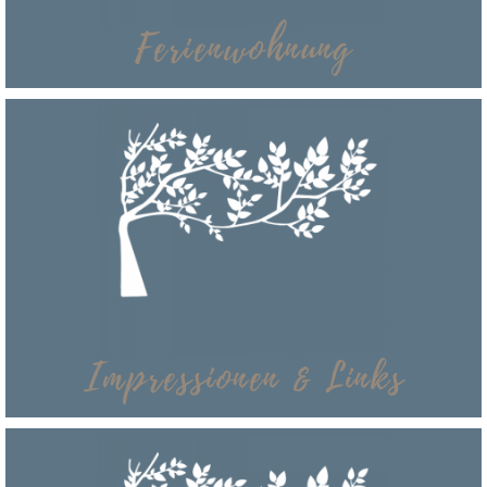
Ferienwohnung
Ferienwohnung
Details zur Ferienwohnung, Bewertungen & der
Belegungskalender
Mehr
Impressionen & Links