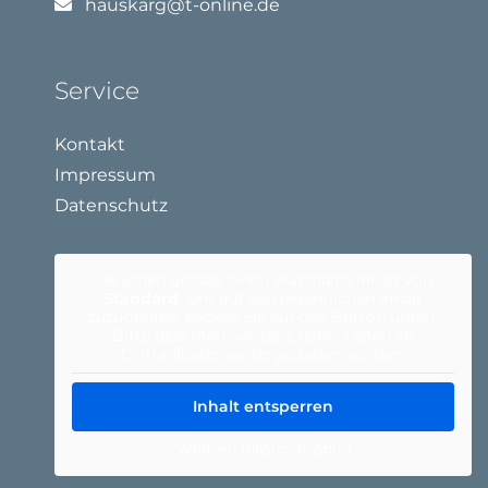
hauskarg@t-online.de
Service
Kontakt
Impressum
Datenschutz
Sie sehen gerade einen Platzhalterinhalt von
Standard
. Um auf den eigentlichen Inhalt
zuzugreifen, klicken Sie auf den Button unten.
Bitte beachten Sie, dass dabei Daten an
Drittanbieter weitergegeben werden.
Inhalt entsperren
Weitere Informationen